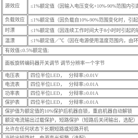
源效应
≤1%额定值（因输入电压变化+10%-90%范围内
负载效应
≤1%额定值（因负载自10%-90%范围变化时，
时漂
≤1%额定值（因连续工作时间大于8小时时引起的
温漂
≤1%额定值／℃（因在电源使用温度范围内，由
有效值≤0.5%额定值;
面板旋转编码器开关调节 调节分辨率一个字节
电压表
四位半位LED， 分辩率≥0.01V
电流表
四位半位LED， 分辩率≥0.01A
功率
表
四位半位LED， 分辩率≥0.01A
保护
表
四位半位LED， 分辩率≥0.01A
保护值为额定值的10%保护后机器自锁，重启机器自动解锁
额定电流输出过载保护，短路保护（短路后关闭输出，选配）
允许在任何状态下长期短路或短路开机
当输出短路时，电源声光报警（选配）