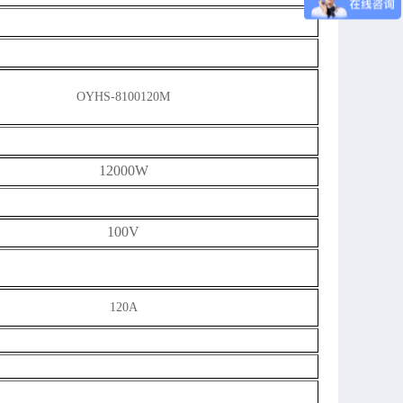
OYHS-
8
100120
M
12000W
100V
120A