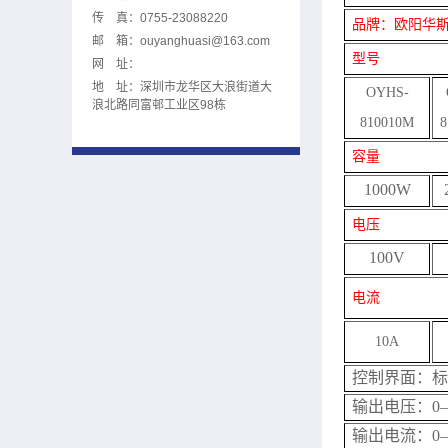
传 真：0755-23088220
品牌：欧阳华
邮 箱：
ouyanghuasi@163.com
型号
网 址：
地 址：深圳市龙华区大浪街道大
OYHS-
浪北路同富邨工业区98栋
8
10010
M
8
容量
1000W
电压
100V
电流
10A
控制界面
：标
输出电压：0
输出电流：0