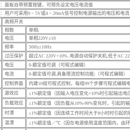
：面板自带预置按键，可预先设定电压电流值
用户可采用0 ~ 5V或4 ~ 20mA信号控制电源输出的电压和电
高频开关
相数
单相;
电压
单相220V±10
频率
50Hz±10Hz
过压保护
超过AC 220V+10% ,电源自动保护关机,低于AC 2
电压
0-额定值可调
（
可程式编辑
）
电流
0-额定值可调,具备限流控制功能;
（
可程式编辑
）
控制界面
内建10组可程式控制，每组99个步骤可程式编辑
源效应
≤1%额定值（因输入电压变化+10%时引起输出电
负载效应
≤1%额定值（因负载从10%-90%变化时，引起
时漂
≤1%额定值（因连续工作时间大于8小时时引起的
温漂
≤1%额定值／℃（因在电源使用温度范围内，由