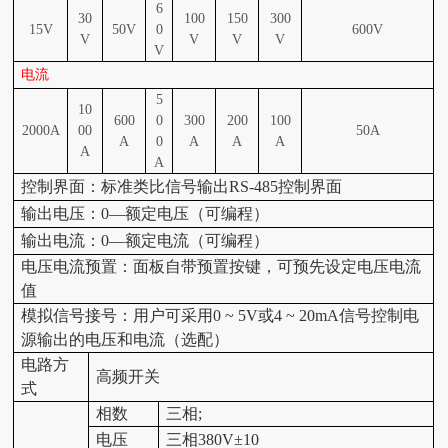
6
30
100
150
300
15V
50V
0
600V
V
V
V
V
V
电流
5
10
600
0
300
200
100
2000A
00
50A
A
0
A
A
A
A
A
控制界面
：标准类比信号输出RS-485控制界面
输出电压：0—额定电压
（可编程）
输出电流：0—额定电流
（可编程）
电压电流预置：面板自带预置按键，可预先设定电压电流
值
模拟信号接号：用户可采用0 ~ 5V或4 ~ 20mA信号控制电
源输出的电压和电流（选配）
电路方
高频开关
式
相数
三
相;
电压
三
相
38
0V±10