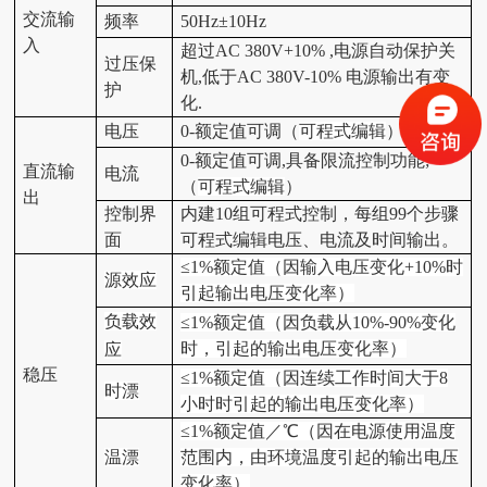
交流输
频率
50Hz±10Hz
入
超过AC
38
0V+10% ,电源自动保护关
过压保
机,低于AC
38
0V-10% 电源输出有变
护
化.
电压
0-额定值可调
（
可程式编辑
）
0-额定值可调,具备限流控制功能;
直流输
电流
（
可程式编辑
）
出
控制界
内建10组可程式控制，每组99个步骤
面
可程式编辑电压、电流及时间输出。
≤1%额定值（因输入电压变化+10%时
源效应
引起输出电压变化率）
负载效
≤1%额定值（因负载从10%-90%变化
时，引起的输出电压变化率）
应
稳压
≤1%额定值（因连续工作时间大于8
时漂
小时时引起的输出电压变化率）
≤1%额定值／℃（因在电源使用温度
温漂
范围内，由环境温度引起的输出电压
变化率）