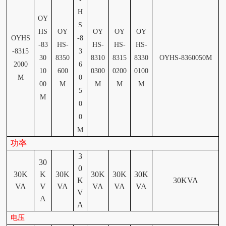
H
OY
S
HS
OY
OY
OY
OY
OYHS
-
8
-
83
HS-
HS-
HS-
HS-
-
8315
3
30
8350
8310
8315
8330
OYHS-
8360050M
2000
6
10
600
0300
0200
0100
M
0
00
M
M
M
M
5
M
0
0
M
功率
3
30
0
30K
K
30K
30K
30K
30K
K
30KVA
VA
V
VA
VA
VA
VA
V
A
A
电压