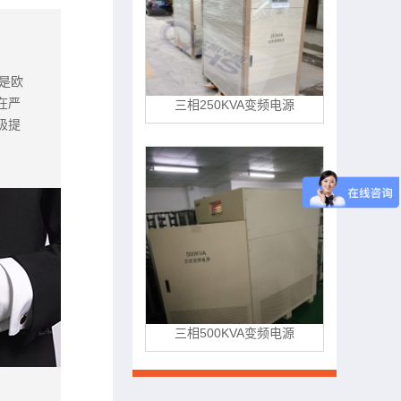
户是欧
在严
极提
。
三相800KVA变频电源