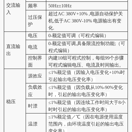
交流输
频率
50Hz±10Hz
入
超过AC
38
0V+10% ,电源自动保护关
过压保
机,低于AC
38
0V-10% 电源输出有变
护
化.
电压
0-额定值可调
（
可程式编辑
）
0-额定值可调,具备限流控制功能;
（
可
直流输
电流
程式编辑
）
出
控制界
内建10组可程式控制，每组99个步骤
面
可程式编辑电压、电流及时间输出。
≤1%额定值（因输入电压变化+10%时
源效应
引起输出电压变化率）
负载效
≤1%额定值（因负载从10%-90%变化
时，引起的输出电压变化率）
应
稳压
≤1%额定值（因连续工作时间大于8小
时漂
时时引起的输出电压变化率）
≤1%额定值／℃（因在电源使用温度
温漂
范围内，由环境温度引起的输出电压
变化率）