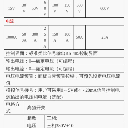
6
30
100
150
300
15V
50V
0
600V
V
V
V
V
V
电流
2
50
300
5
150
100
1000A
50A
25A
0A
A
0
A
A
A
控制界面
：标准类比信号输出RS-485控制界面
输出电压：0—额定电压
（可编程）
输出电流：0—额定电流
（可编程）
电压电流预置：面板自带预置按键，可预先设定电压电流
值
模拟信号接号：用户可采用0 ~ 5V或4 ~ 20mA信号控制电
源输出的电压和电流（选配）
电路方
高频开关
式
相数
三
相;
电压
三
相
38
0V±10