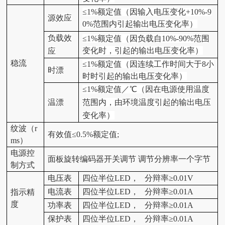
≤1%额定值（因输入电压变化+10%-9
源效应
0%范围内引起输出电压变化率）
负载效
≤1%额定值（因负载自10%-90%范围
变化时，引起的输出电压变化率）
应
稳流
≤1%额定值（因连续工作时间大于8小
时漂
时时引起的输出电压变化率）
≤1%额定值／℃（因在电源使用温度
温漂
范围内，由环境温度引起的输出电压
变化率）
纹波（r
有效值≤0.5%额定值;
ms）
电源控
面板旋转编码器开关调节 调节分辨率一个字节
制方式
电压表
四位半位LED， 分辩率≥0.01V
电流表
四位半位LED， 分辩率≥0.01A
指示精
度
功率
表
四位半位LED， 分辩率≥0.01A
保护
表
四位半位LED， 分辩率≥0.01A