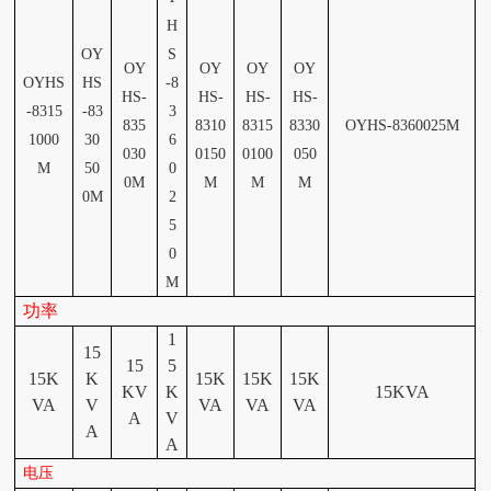
H
OY
S
OY
OY
OY
OY
OYHS
HS
-
8
HS-
HS-
HS-
HS-
-
8315
-
83
3
835
8310
8315
8330
OYHS-
8360025M
1000
30
6
030
0150
0100
050
M
50
0
0M
M
M
M
0M
2
5
0
M
功率
1
15
15
5
15K
K
15K
15K
15K
KV
K
15KVA
VA
V
VA
VA
VA
A
V
A
A
电压