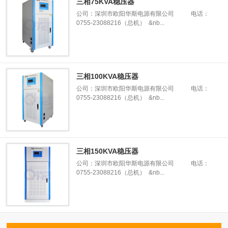
三相75KVA稳压器
公司：深圳市欧阳华斯电源有限公司 电话：
0755-23088216（总机） &nb...
三相100KVA稳压器
公司：深圳市欧阳华斯电源有限公司 电话：
0755-23088216（总机） &nb...
三相150KVA稳压器
公司：深圳市欧阳华斯电源有限公司 电话：
0755-23088216（总机） &nb...