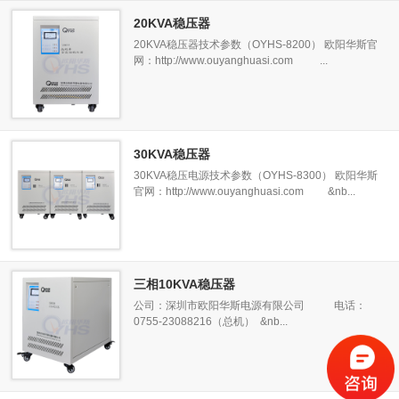
20KVA稳压器
20KVA稳压器技术参数（OYHS-8200） 欧阳华斯官
网：http://www.ouyanghuasi.com ...
30KVA稳压器
30KVA稳压电源技术参数（OYHS-8300） 欧阳华斯
官网：http://www.ouyanghuasi.com &nb...
三相10KVA稳压器
公司：深圳市欧阳华斯电源有限公司 电话：
0755-23088216（总机） &nb...