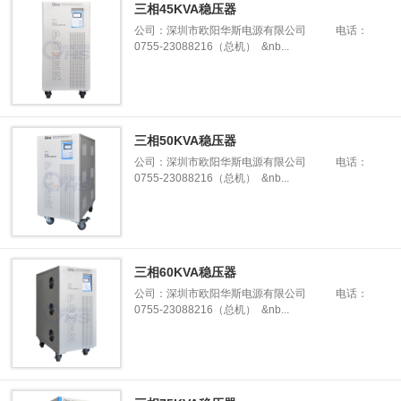
三相45KVA稳压器
公司：深圳市欧阳华斯电源有限公司 电话：
0755-23088216（总机） &nb...
三相50KVA稳压器
公司：深圳市欧阳华斯电源有限公司 电话：
0755-23088216（总机） &nb...
三相60KVA稳压器
公司：深圳市欧阳华斯电源有限公司 电话：
0755-23088216（总机） &nb...