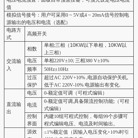
值
模拟信号接号：用户可采用0 ~ 5V或4 ~ 20mA信号控制电
源输出的电压和电流（选配）
电路方
高频开关
式
单相;三相
（
10KW
以下单相
，
10KW
以
相数
上三相
）
电压
单相220V±10; 三相380 V±10%
交流输
入
频率
50Hz±10Hz
过压
超过AC 220V+10% ,电源自动保护关机,
保护
低于AC 220V-10% 电源输出有变化.
电压
0
-
额定值可调
（
可程式编辑
）
0-额定值可调,具备限流控制功能;
（
可程
直流输
电流
式编辑
）
出
控制
内建10组可程式控制，每组99个步骤可
界面
程式编辑电压、电流及时间输出。
源效
≤1%额定值（因输入电压变化+10%时引