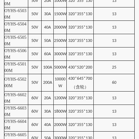
50V
20A
1000W
320*355*130
13
0
M
OYHS-6503
50V
30A
1500W
320*355*130
13
0
M
OYHS-6504
50V
40A
2000W
320*355*130
13
0
M
OYHS-6505
50V
50A
2500W
320*355*130
13
0
M
OYHS-6506
50V
60A
3000W
320*355*130
13
0
M
OYHS-6501
50V
100A
5000W
430*520*200
25
00
M
430*645*700
OYHS-6502
10000
50V
200A
60
00
M
W
（含轮）
OYHS-6602
60V
20A
1200W
320*355*130
13
0
M
OYHS-6603
60V
30A
1800W
320*355*130
13
0
M
OYHS-6604
60V
40A
2000W
320*355*130
13
0
M
OYHS-6605
60V
50A
3000W
320*355*130
13