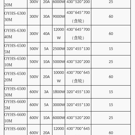
300V
20A
6000W
430*520*200
25
20
M
430*645*700
OYHS-6300
300V
30A
9000W
60
30
M
（含轮
）
12000
430*645*700
OYHS-6300
300V
40A
60
40
M
（含轮
）
W
OYHS-6500
500V
5A
2500W
320*455*130
15
5
M
OYHS-6500
500V
10A
5000W
430*520*200
25
10
M
10000
430*700*645
OYHS-6500
500V
20A
60
20
M
（含轮）
W
OYHS-6500
600V
3A
1800W
320*455*130
15
30
M
OYHS-6600
600V
5A
3000W
320*455*130
15
5
M
OYHS-6600
600V
10A
6000W
430*520*200
25
10
M
OYHS-6600
12000
430*700*645
600V
20A
60