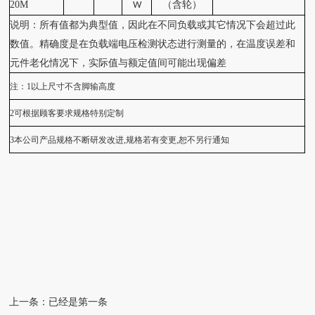
20
M
（含轮）
W
说明：所有值都为典型值，因此在不同负载或其它情况下会超过此
数值。精确度是在负载端电压检测状态进行测量的，在温度误差和
元件老化情况下，实际值与额定值间可能出现偏差
注：
1
以上尺寸不含脚输高度
2
可根据顾客要求规格特别定制
3
本公司产品规格不断研发改进
,
规格若有变更
,
恕不另行通知
上一条：已经是第一条