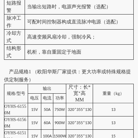
短路报
当输出短路时，电源声光报警（选配）
警
脉冲工
可配时间控制器构成直流脉冲电源（选配）
作
冷却方
高速变频风扇冷却，强制冷风；
式
结构形
机柜，靠自重固定于地面
式
产品规格
1
（
欧阳华斯厂家提供：
更大功率或特殊规格提
供定制服务
）
尺寸：长
*
输出
宽
高
规格
/
型号
*
重量（
kg
）
电压
电流
功率
MM
OYHS-6155
15V
50A
750W
320*355*130
13
0
M
OYHS-6156
15V
60A
900W
320*355*130
13
0
M
OYHS-6151
15V
100A
1500W
320*355*130
15