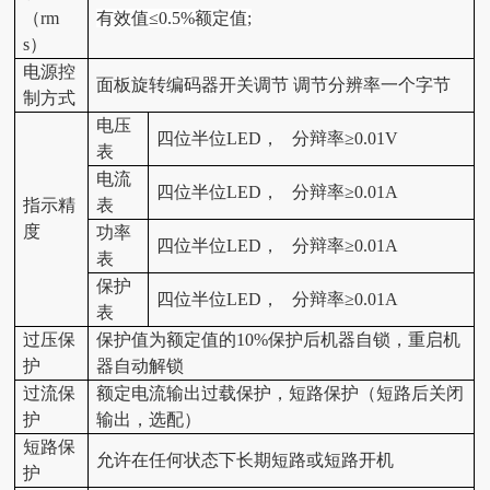
（rm
有效值≤0.5%额定值;
s）
电源控
面板旋转编码器开关调节 调节分辨率一个字节
制方式
电压
四位半位LED， 分辩率≥0.01V
表
电流
四位半位LED， 分辩率≥0.01A
指示精
表
度
功率
四位半位LED， 分辩率≥0.01A
表
保护
四位半位LED， 分辩率≥0.01A
表
过压保
保护值为额定值的10%保护后机器自锁，重启机
护
器自动解锁
过流保
额定电流输出过载保护，短路保护（短路后关闭
护
输出，选配）
短路保
允许在任何状态下长期短路或短路开机
护