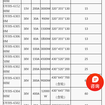
00
M
OYHS-6152
15V
200A
3000W
320*355*130
15
00
M
OYHS-6303
30V
30A
900W
320*355*130
13
0
M
OYHS-6305
30V
50A
1500W
320*355*130
13
0
M
OYHS-6306
30V
60A
1800W
320*355*130
13
0
M
OYHS-6301
30V
100A
3000W
320*455*130
15
00
M
OYHS-6301
30V
150A
4500W
430*520*200
25
50
M
OYHS-6302
30V
200A
6000W
430*520*200
25
00
M
430*645*700
OYHS-6303
30V
300A
9000W
60
00
M
（含轮）
430*645*700
OYHS-6304
12000
30V
400A
60
00
M
W
（含轮）
OYHS-6502