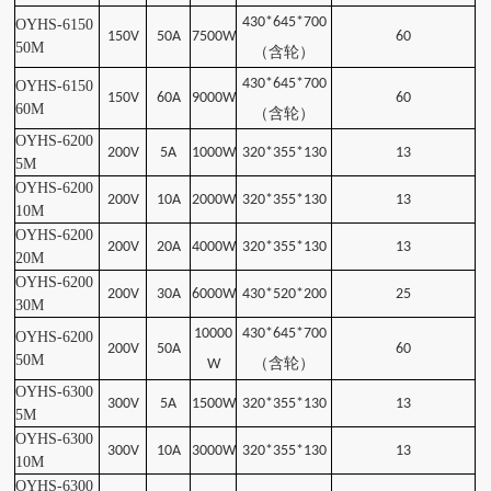
430*645*700
OYHS-6150
150V
50A
7500W
60
50
M
（含轮
）
430*645*700
OYHS-6150
150V
60A
9000W
60
60
M
（含轮
）
OYHS-6200
200V
5A
1000W
320*355*130
13
5
M
OYHS-6200
200V
10A
2000W
320*355*130
13
10
M
OYHS-6200
200V
20A
4000W
320*355*130
13
20
M
OYHS-6200
200V
30A
6000W
430*520*200
25
30
M
10000
430*645*700
OYHS-6200
200V
50A
60
50
M
（含轮
）
W
OYHS-6300
300V
5A
1500W
320*355*130
13
5
M
OYHS-6300
300V
10A
3000W
320*355*130
13
10
M
OYHS-6300