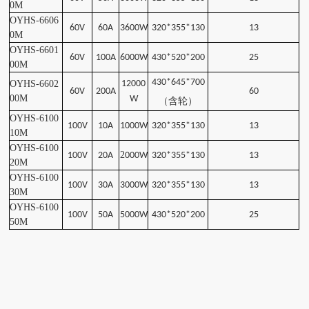
0
M
OYHS-6606
60V
60A
3600W
320*355*130
13
0
M
OYHS-6601
60V
100A
6000W
430*520*200
25
00
M
430*645*700
OYHS-6602
12000
60V
200A
60
00
M
W
（含轮
）
OYHS-6100
100V
10A
1000W
320*355*130
13
10
M
OYHS-6100
2
100V
20A
000W
320*355*130
13
20
M
OYHS-6100
100V
30A
3000W
320*355*130
13
30
M
OYHS-6100
100V
50A
5000W
430*520*200
25
50
M