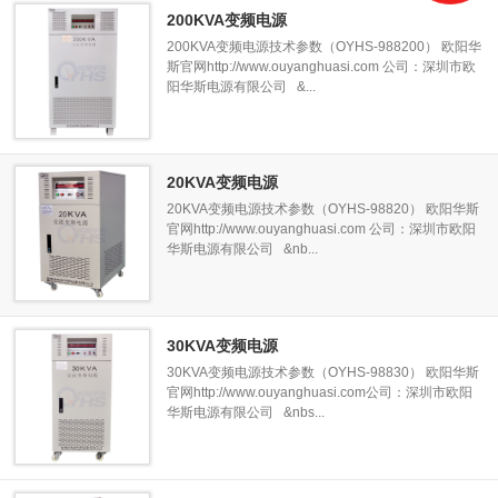
200KVA变频电源
200KVA变频电源技术参数（OYHS-988200） 欧阳华
斯官网http://www.ouyanghuasi.com 公司：深圳市欧
阳华斯电源有限公司 &...
20KVA变频电源
20KVA变频电源技术参数（OYHS-98820） 欧阳华斯
官网http://www.ouyanghuasi.com 公司：深圳市欧阳
华斯电源有限公司 &nb...
30KVA变频电源
30KVA变频电源技术参数（OYHS-98830） 欧阳华斯
官网http://www.ouyanghuasi.com公司：深圳市欧阳
华斯电源有限公司 &nbs...