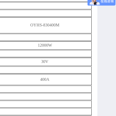
OYHS-
8
30400
M
12000W
30V
400A