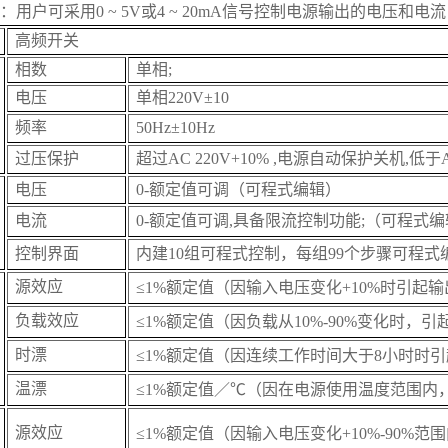
用户可采用0 ~ 5V或4 ~ 20mA信号控制电源输出的电压和电
高频开关
相数
单相;
电压
单相220V±10
频率
50Hz±10Hz
过压保护
超过AC 220V+10% ,电源自动保护关机,低于A
电压
0-额定值可调
（
可程式编辑
）
电流
0-额定值可调,具备限流控制功能;
（
可程式编
控制界面
内建10组可程式控制，每组99个步骤可程
源效应
≤1%额定值（因输入电压变化+10%时引起
负载效应
≤1%额定值（因负载从10%-90%变化时，
时漂
≤1%额定值（因连续工作时间大于8小时时
温漂
≤1%额定值／℃（因在电源使用温度范围内
源效应
≤1%额定值（因输入电压变化+10%-90%