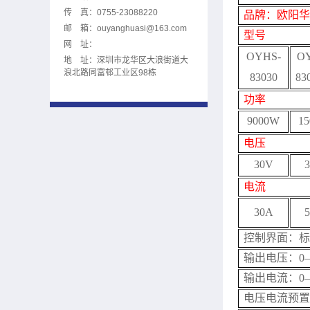
传 真：0755-23088220
品牌：欧阳华
邮 箱：
ouyanghuasi@163.com
型号
网 址：
OYHS-
O
地 址：深圳市龙华区大浪街道大
浪北路同富邨工业区98栋
8
3030
8
3
功率
9000W
1
电压
30V
电流
30A
控制界面
：标
输出电压：0
输出电流：0
电压电流预置