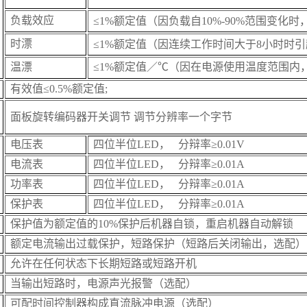
负载效应
≤1%额定值（因负载自10%-90%范围变化
时漂
≤1%额定值（因连续工作时间大于8小时时
温漂
≤1%额定值／℃（因在电源使用温度范围内
有效值≤0.5%额定值;
面板旋转编码器开关调节 调节分辨率一个字节
电压表
四位半位LED， 分辩率≥0.01V
电流表
四位半位LED， 分辩率≥0.01A
功率
表
四位半位LED， 分辩率≥0.01A
保护
表
四位半位LED， 分辩率≥0.01A
保护值为额定值的10%保护后机器自锁，重启机器自动解锁
额定电流输出过载保护，短路保护（短路后关闭输出，选配）
允许在任何状态下长期短路或短路开机
当输出短路时，电源声光报警（选配）
可配时间控制器构成直流脉冲电源（选配）