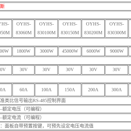
斯
YHS-
OYHS-
OYHS-
OYHS-
OYHS-
OYHS-
050
M
8
3060
M
8
30100
M
8
30150
M
8
30200
M
8
30300
M
500W
1800W
3000W
45000W
6000W
9000W
30V
30V
30V
30V
30V
30V
50A
60A
100A
150A
200A
300A
准类比信号输出RS-485控制界面
—额定电压
（可编程）
—额定电流
（可编程）
：面板自带预置按键，可预先设定电压电流值