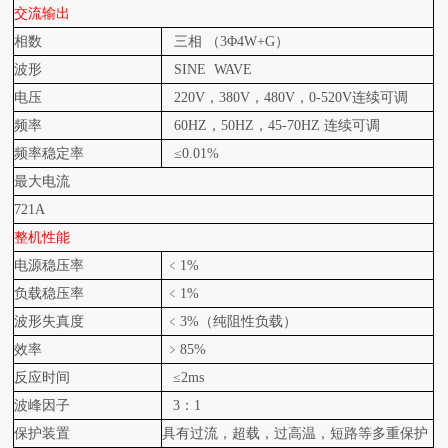
交流输出
相数
三相 （3Φ4W+G）
波形
SINE WAVE
电压
220V
，380V，480V，0-520V连续可调
频率
60HZ
，50HZ，45-70HZ 连续可调
频率稳定率
≤0.01%
最大电流
721A
整机性能
电源稳压率
﹤1%
负载稳压率
﹤1%
波形失真度
﹤3%（纯阻性负载）
效率
﹥85%
反应时间
≤2ms
波峰因子
3
：1
保护装置
具有过流，超载，过高温，短路等多重保护