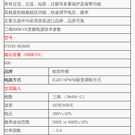
具有过流，过温，短路，过载等多重保护及报警功能
高精度的稳频稳压功能，快速调节电压，频率
主要元器件均采用原装进口品牌，品质可靠
三相600KVA变频电源技术参数
型号：
OYHS-983600
输出容量（600KVA）
600
品牌
欧阳华斯
电路方式
IGBT/SPWM
脉宽调制方式
交流输入
相数
三相 （3Φ4W+G）
波形
SINEWAVE
电压
380V
±10%
频率波动范围
50HZ or 60HZ
±10%
功率因数
﹥0.8