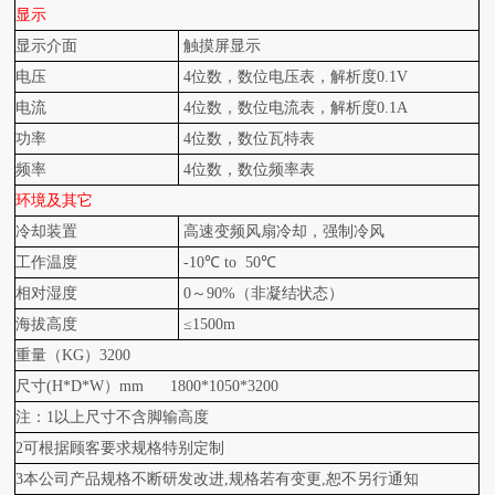
显示
显示介面
触摸屏显示
电压
4
位数，数位电压表，解析度0.1V
电流
4
位数，数位电流表，解析度0.1A
功率
4
位数，数位瓦特表
频率
4
位数，数位频率表
环境及其它
冷却装置
高速变频风扇冷却，强制冷风
工作温度
-10
℃ to 50℃
相对湿度
0
～90%（非凝结状态）
海拔高度
≤1500m
重量（KG）3200
尺寸(H*D*W）mm 1800*1050*3200
注：1以上尺寸不含脚输高度
2
可根据顾客要求规格特别定制
3
本公司产品规格不断研发改进,规格若有变更,恕不另行通知