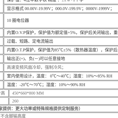
显示格式
00.00V-19.99V
；
000.0V-199.9V
；
0000V-1999V
；
10
圈电位器
内置
O.V.P
保护，保护值为额定值
+5%
，保护后关闭输出，重
过载、短路、定电流输出
内置
O.T.P
保护，保护值为
85℃±5%
（散热器温度），保护后
输出正
(+)
、负
(
－
)
可以任意接地
高速变频风扇冷却，强制冷风；
室内使用设计，温度：
0℃
～
40℃
；湿度：
10%
～
85% RH
温度：
-20℃
～
70℃
；湿度：
10%
～
90% RH
*高
450*660*800 MM
260
家提供：
更大功率或特殊规格提供定制服务
）
寸不含脚输高度