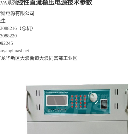
线性直流稳压电源
技术参数
KVA系列
欧阳华斯电源有限公司
先生
23088216
（总机）
23088220
992245
yanghuasi.net
市龙华新区大浪街道大浪同富邨工业区