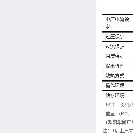
电压电流设
定
过压保护
过流保护
温度保护
输出极性
散热方式
操作环境
储存环境
尺寸：长*宽
重量 （KG）
（
欧阳华斯厂
注：1以上尺