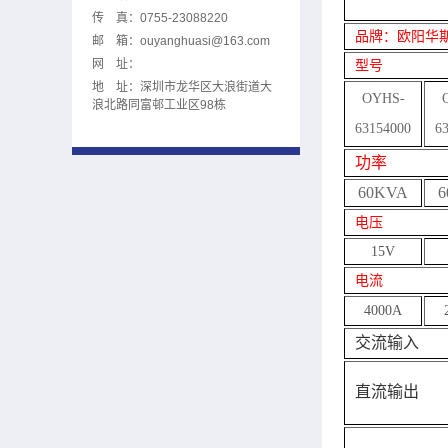
传 真：0755-23088220
品牌：欧阳华
邮 箱：
ouyanghuasi@163.com
网 址：
型号
地 址：深圳市龙华区大浪街道大
OYHS-
浪北路同富邨工业区98栋
63154000
6
功率
60KVA
6
电压
15V
电流
4000A
交流输入
直流输出