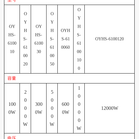
O
O
O
Y
Y
Y
OY
OY
H
H
H
OYH
HS-
HS-
S-
S-
S-
S-61
OYHS-6100120
6100
6100
61
61
61
0060
10
30
00
00
00
10
20
50
0
容量
1
2
5
0
0
0
100
300
600
0
0
0
12000W
0W
0W
0W
0
0
0
0
W
W
W
电压