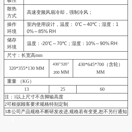
极性
散热
高速变频风扇冷却，强制冷风；
方式
操作
室内使用设计，温度：
0℃
～
40℃
；湿度：
1
环境
0%
～
85% RH
储存
温度：
-20℃
～
70℃
；湿度：
10%
～
90% RH
环境
尺寸：长宽高mm
430*645*700（含轮）
430*520*
320*355*130 MM
MM
MM
200
重量 （KG）
13
25
60
注：1以上尺寸不含脚输高度
2可根据顾客要求规格特别定制
3本公司产品规格不断研发改进,规格若有变更,恕不另行通知