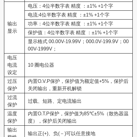
电压
：
4
位半数字表 精度 ：
±1% +1
个字
电流
:
4
位半数字表 精度 ：
±1% +1
个字
输出
功率：
4
位半数字表 精度 ：
±1% +1
个字
显示
保护值：
4
位半数字表 精度 ：
±1% +1
个字
显示格式
00.00V-19.99V
；
000.0V-199.9V
；
00
00V-1999V
；
电压
电流
10
圈电位器
设定
过压
内置
O.V.P
保护，保护值为额定值
+5%
，保护后
保护
关闭输出，重新开机解锁
过流
过载、短路、定电流输出
保护
温度
内置
O.T.P
保护，保护值为
85℃±5%
（散热器温
保护
度），保护后关闭输出
输出
输出正
(+)
、负
(
－
)
可以任意接地