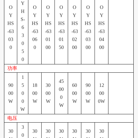
Y
O
O
O
O
O
O
O
H
Y
Y
Y
Y
Y
Y
Y
S-
HS
HS
HS
HS
HS
HS
HS
6
-63
-63
-63
-63
-63
-63
-63
3
03
06
01
01
02
03
04
0
0
0
00
50
00
00
00
5
0
功率
1
45
90
5
18
30
60
90
12
00
00
0
00
00
00
00
00
0
W
0
W
W
W
W
0W
W
W
电压
3
30
30
30
30
30
30
30
0