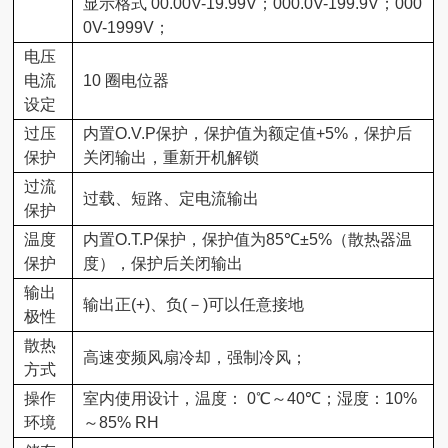
显示格式
00.00V-19.99V
；
000.0V-199.9V
；
000
0V-1999V
；
电压
电流
10
圈电位器
设定
过压
内置
O.V.P
保护，保护值为额定值
+5%
，保护后
保护
关闭输出，重新开机解锁
过流
过载、短路、定电流输出
保护
温度
内置
O.T.P
保护，保护值为
85℃±5%
（散热器温
保护
度），保护后关闭输出
输出
输出正
(+)
、负
(
－
)
可以任意接地
极性
散热
高速变频风扇冷却，强制冷风；
方式
操作
室内使用设计，温度：
0℃
～
40℃
；湿度：
10%
环境
～
85% RH