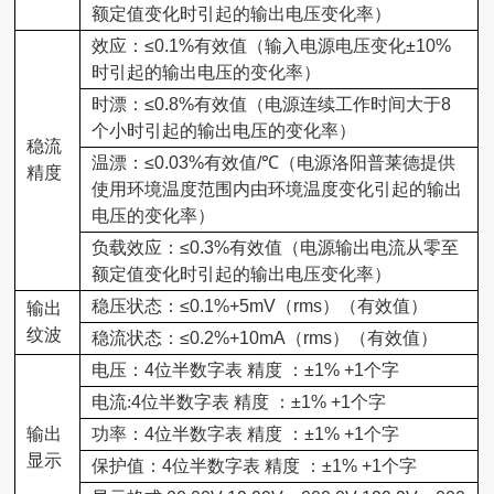
额定值变化时引起的输出电压变化率）
效应：
≤0.1%
有效值（输入电源电压变化
±10%
时引起的输出电压的变化率）
时漂：
≤0.8%
有效值（电源连续工作时间大于
8
个小时引起的输出电压的变化率）
稳流
温漂：
≤0.03%
有效值
/℃
（电源
洛阳普莱德提供
精度
使用环境温度范围内由环境温度变化引起的输出
电压的变化率）
负载效应：
≤0.3%
有效值（电源输出电流从零至
额定值变化时引起的输出电压变化率）
稳压状态：
≤0.1%+5mV
（
rms
）（有效值）
输出
纹波
稳流状态：
≤0.2%+10mA
（
rms
）（有效值）
电压
：
4
位半数字表 精度 ：
±1% +1
个字
电流
:
4
位半数字表 精度 ：
±1% +1
个字
输出
功率：
4
位半数字表 精度 ：
±1% +1
个字
显示
保护值：
4
位半数字表 精度 ：
±1% +1
个字