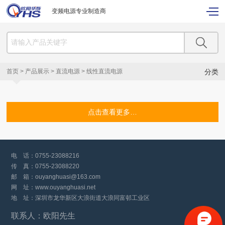
变频电源专业制造商
首页
>
产品展示
>
直流电源
>
线性直流电源
分类
点击查看更多…
电 话：
0755-23088216
传 真：
0755-23088220
邮 箱：
ouyanghuasi@163.com
网 址：
www.ouyanghuasi.net
地 址：深圳市龙华新区大浪街道大浪同富邨工业区
联系人：欧阳先生